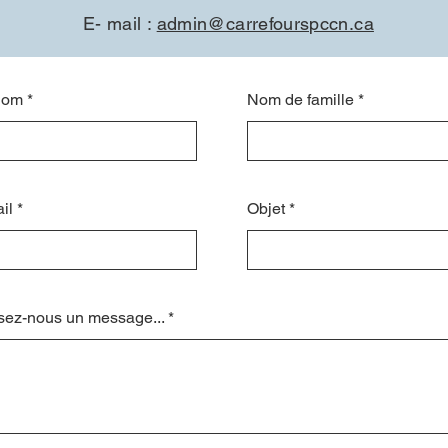
E- mail :
admin@carrefourspccn.ca
vez aussi nous contacter en utilisant ce form
nom
Nom de famille
il
Objet
sez-nous un message...